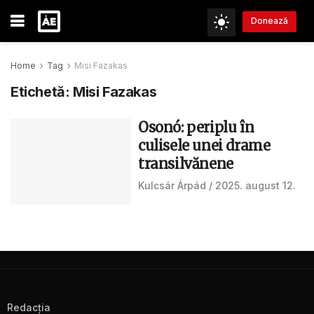
Donează
Home
Tag
Misi Fazakas
Etichetă:
Misi Fazakas
Osonó: periplu în
culisele unei drame
transilvănene
Kulcsár Árpád
2025. august 12.
Redacţia