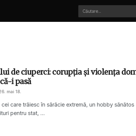
lui de ciuperci: corupția și violența do
 că-i pasă
6. mai 18.
u cei care trăiesc în sărăcie extremă, un hobby sănăto
turi pentru stat, ...