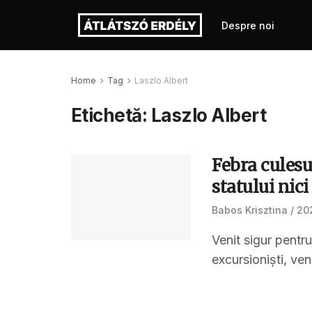
Despre noi
Home
Tag
Laszlo Albert
Etichetă:
Laszlo Albert
Febra culesu
statului nici
Babos Krisztina
202
Venit sigur pentr
excursioniști, veni