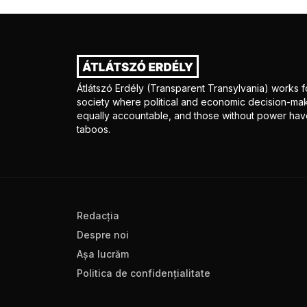
Átlátszó Erdély (Transparent Transylvania) works fo
society where political and economic decision-mak
equally accountable, and those without power have
taboos.
Redacţia
Despre noi
Aşa lucrăm
Politica de confidenţialitate