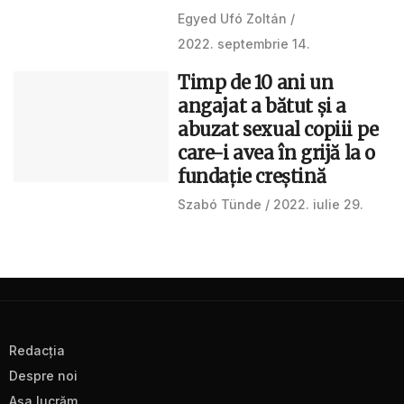
Egyed Ufó Zoltán
2022. septembrie 14.
Timp de 10 ani un
angajat a bătut și a
abuzat sexual copiii pe
care-i avea în grijă la o
fundație creștină
Szabó Tünde
2022. iulie 29.
Redacţia
Despre noi
Aşa lucrăm