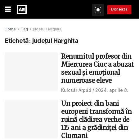
Donează
Home
Tag
județul Harghita
Etichetă:
județul Harghita
Renumitul profesor din
Miercurea Ciuc a abuzat
sexual și emoțional
numeroase eleve
Kulcsár Árpád
2024. aprilie 8.
Un proiect din bani
europeni transformă în
ruină clădirea veche de
115 ani a grădiniței din
Ciumani