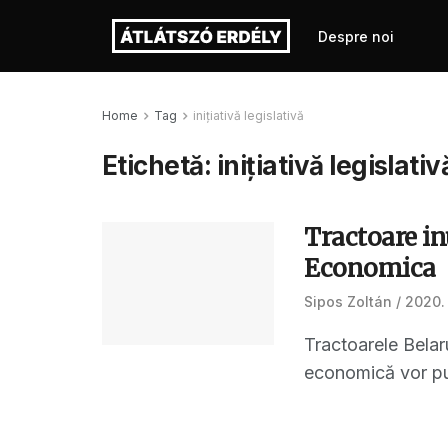
Despre noi
Home
Tag
inițiativă legislativă
Etichetă:
inițiativă legislativ
Tractoare in
Economica
Sipos Zoltán
2020.
Tractoarele Belar
economică vor pute