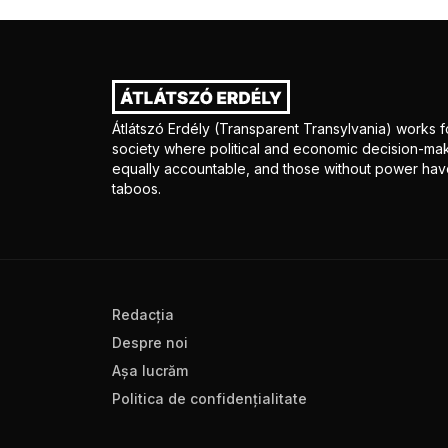
Átlátszó Erdély (Transparent Transylvania) works fo
society where political and economic decision-mak
equally accountable, and those without power have
taboos.
Redacţia
Despre noi
Aşa lucrăm
Politica de confidenţialitate