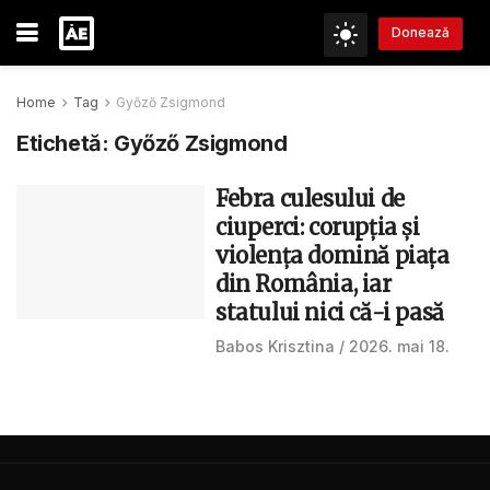
Donează
Home
Tag
Győző Zsigmond
Etichetă:
Győző Zsigmond
Febra culesului de
ciuperci: corupția și
violența domină piața
din România, iar
statului nici că-i pasă
Babos Krisztina
2026. mai 18.