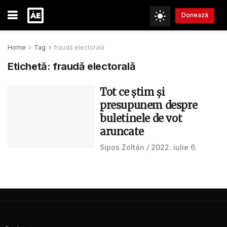
Donează
Home
Tag
fraudă electorală
Etichetă:
fraudă electorală
Tot ce știm și
presupunem despre
buletinele de vot
aruncate
Sipos Zoltán
2022. iulie 6.