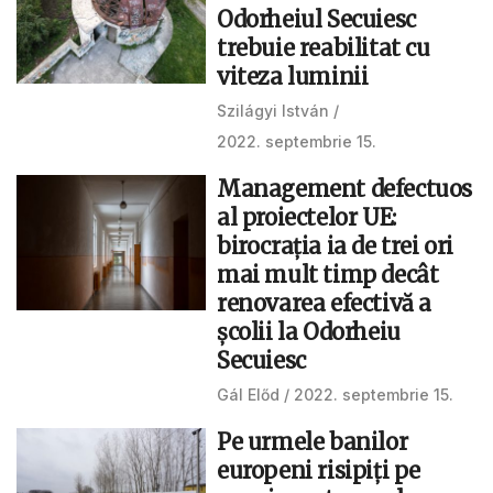
Odorheiul Secuiesc
trebuie reabilitat cu
viteza luminii
Szilágyi István
2022. septembrie 15.
Management defectuos
al proiectelor UE:
birocrația ia de trei ori
mai mult timp decât
renovarea efectivă a
școlii la Odorheiu
Secuiesc
Gál Előd
2022. septembrie 15.
Pe urmele banilor
europeni risipiți pe