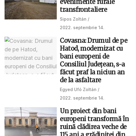
evenimente rurale
transfrontaliere
Sipos Zoltán
2022. septembrie 14.
Covasna: Drumul de pe
Hatod, modernizat cu
bani europeni de
Consiliul Județean, s-a
făcut praf la niciun an
de la asfaltare
Egyed Ufó Zoltán
2022. septembrie 14.
Un proiect din bani
europeni transformă în
ruină clădirea veche de
115 ani a grădiniței din