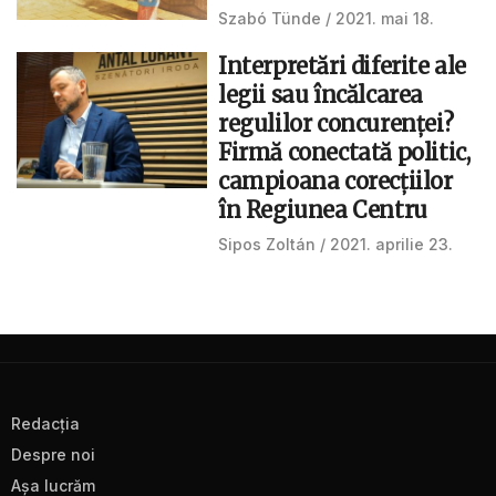
Szabó Tünde
2021. mai 18.
Interpretări diferite ale
legii sau încălcarea
regulilor concurenței?
Firmă conectată politic,
campioana corecțiilor
în Regiunea Centru
Sipos Zoltán
2021. aprilie 23.
Redacţia
Despre noi
Aşa lucrăm