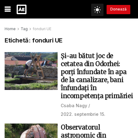
Donează
Home
Tag
fonduri UE
Etichetă:
fonduri UE
Și-au bătut joc de
cetatea din Odorhei:
porți înfundate în apa
de la canalizare, bani
înfundați în
incompetența primăriei
Csaba Nagy
2022. septembrie 15.
Observatorul
astronomic din