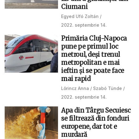
Ciumani
Egyed Ufó Zoltán
2022. septembrie 14.
Primăria Cluj-Napoca
pune pe primul loc
metroul, deși trenul
metropolitan e mai
ieftin și se poate face
mai rapid
Lőrincz Anna
Szabó Tünde
2022. septembrie 14.
Apa din Târgu Secuiesc
se filtrează din fonduri
europene, dar tot e
murdară