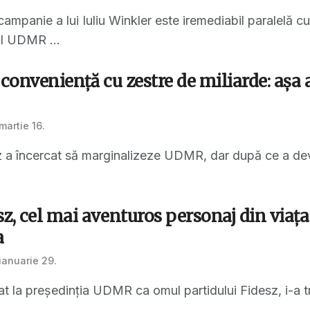
mpanie a lui Iuliu Winkler este iremediabil paralelă cu 
l UDMR ...
 conveniență cu zestre de miliarde: așa 
martie 16.
 a încercat să marginalizeze UDMR, dar după ce a deven
z, cel mai aventuros personaj din viaț
a
ianuarie 29.
at la președinția UDMR ca omul partidului Fidesz, i-a tra