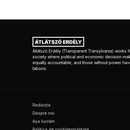
Átlátszó Erdély (Transparent Transylvania) works fo
society where political and economic decision-mak
equally accountable, and those without power have
taboos.
Redacţia
Despre noi
Aşa lucrăm
Politica de confidenţialitate