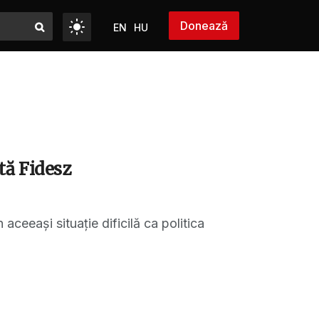
Donează
EN
HU
tă Fidesz
aceeași situație dificilă ca politica