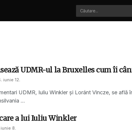
sează UDMR-ul la Bruxelles cum îi cân
. iunie 12.
entari UDMR, Iuliu Winkler și Loránt Vincze, se află în 
ilvania ...
care a lui Iuliu Winkler
iunie 8.