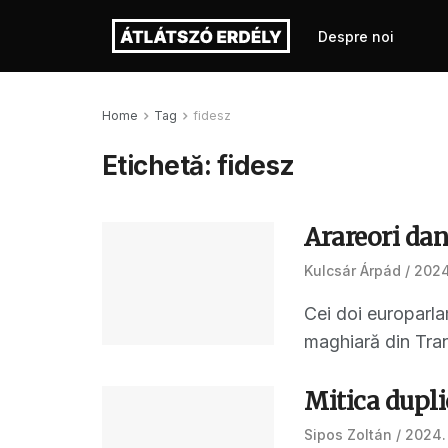
Despre noi
Home
Tag
fidesz
Etichetă:
fidesz
Arareori dan
Kulcsár Árpád
2024
Cei doi europarlam
maghiară din Trans
Mitica dupli
Sipos Zoltán
2024. 