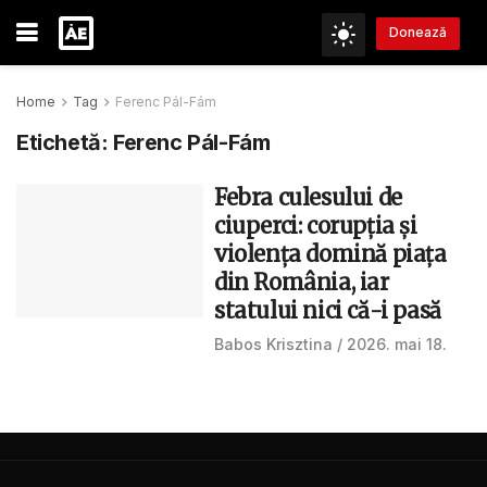
Donează
Home
Tag
Ferenc Pál-Fám
Etichetă:
Ferenc Pál-Fám
Febra culesului de
ciuperci: corupția și
violența domină piața
din România, iar
statului nici că-i pasă
Babos Krisztina
2026. mai 18.