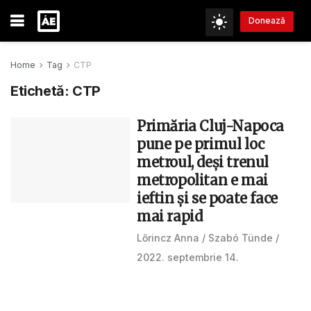
Donează
Home
Tag
CTP
Etichetă:
CTP
Primăria Cluj-Napoca
pune pe primul loc
metroul, deși trenul
metropolitan e mai
ieftin și se poate face
mai rapid
Lőrincz Anna
Szabó Tünde
2022. septembrie 14.