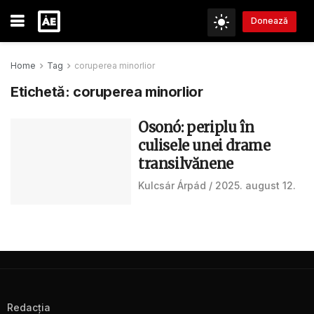
Donează
Home
Tag
coruperea minorlior
Etichetă:
coruperea minorlior
Osonó: periplu în
culisele unei drame
transilvănene
Kulcsár Árpád
2025. august 12.
Redacţia