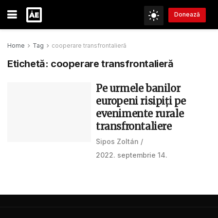
Donează
Home
Tag
cooperare transfrontalieră
Etichetă:
cooperare transfrontalieră
Pe urmele banilor
europeni risipiți pe
evenimente rurale
transfrontaliere
Sipos Zoltán
2022. septembrie 14.