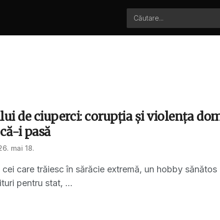
lui de ciuperci: corupția și violența do
 că-i pasă
6. mai 18.
u cei care trăiesc în sărăcie extremă, un hobby sănăto
turi pentru stat, ...