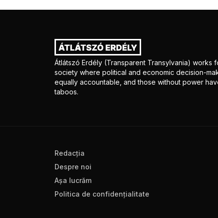
Átlátszó Erdély (Transparent Transylvania) works fo
society where political and economic decision-mak
equally accountable, and those without power have
taboos.
Redacţia
Despre noi
Aşa lucrăm
Politica de confidenţialitate