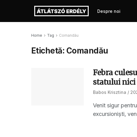
Despre noi
Home
Tag
Comandău
Etichetă:
Comandău
Febra culesu
statului nici
Babos Krisztina
202
Venit sigur pentr
excursioniști, veni