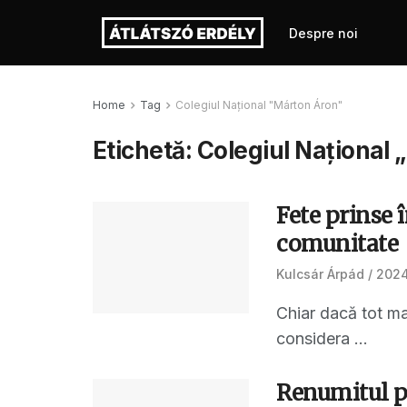
Despre noi
Home
Tag
Colegiul Național "Márton Áron"
Etichetă:
Colegiul Național
Fete prinse î
comunitate
Kulcsár Árpád
2024.
Chiar dacă tot ma
considera ...
Renumitul p