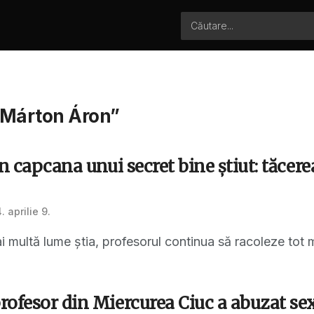
 „Márton Áron”
n capcana unui secret bine știut: tăcere
 aprilie 9.
i multă lume știa, profesorul continua să racoleze tot m
rofesor din Miercurea Ciuc a abuzat s