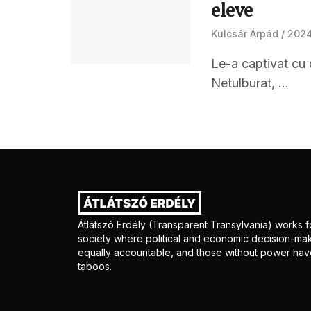
eleve
Kulcsár Árpád
2024.
Le-a captivat cu d
Netulburat, ...
Átlátszó Erdély (Transparent Transylvania) works fo
society where political and economic decision-mak
equally accountable, and those without power have
taboos.