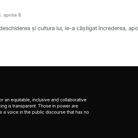
 aprilie 8.
eschiderea și cultura lui, le-a câștigat încrederea, apo
r an equitable, inclusive and collaborative
ing is transparent. Those in power are
 a voice in the public discourse that has no