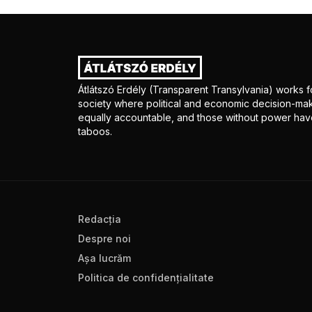
Átlátszó Erdély (Transparent Transylvania) works fo
society where political and economic decision-mak
equally accountable, and those without power have
taboos.
Redacţia
Despre noi
Aşa lucrăm
Politica de confidenţialitate