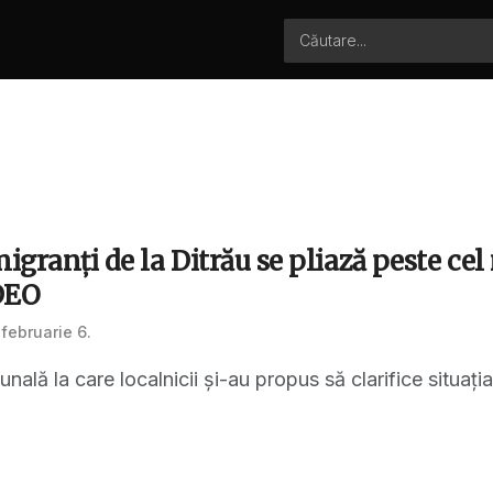
igranţi de la Ditrău se pliază peste cel
DEO
februarie 6.
ală la care localnicii şi-au propus să clarifice situaţi