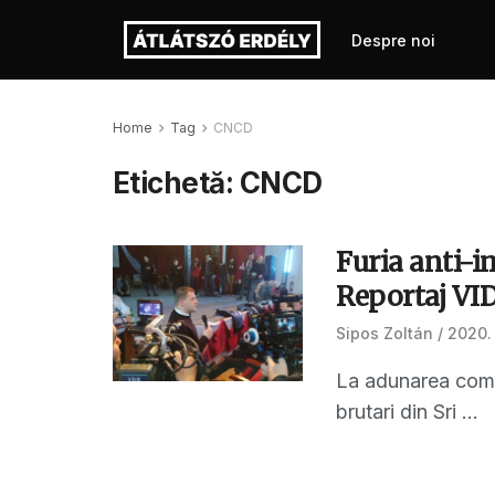
Despre noi
Home
Tag
CNCD
Etichetă:
CNCD
Furia anti-im
Reportaj VI
Sipos Zoltán
2020. 
La adunarea comun
brutari din Sri ...