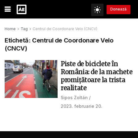
Donează
Home
Tag
Centrul de Coordonare Velo (CNCV)
Etichetă:
Centrul de Coordonare Velo
(CNCV)
Piste de biciclete în
România: de la machete
promițătoare la trista
realitate
Sipos Zoltán
2023. februarie 20.