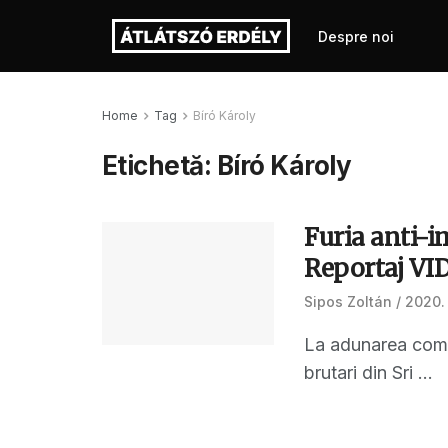
Despre noi
Home
Tag
Bíró Károly
Etichetă:
Bíró Károly
Furia anti-im
Reportaj VI
Sipos Zoltán
2020. 
La adunarea comun
brutari din Sri ...