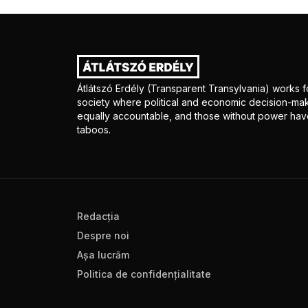
Átlátszó Erdély (Transparent Transylvania) works fo
society where political and economic decision-mak
equally accountable, and those without power have
taboos.
Redacţia
Despre noi
Aşa lucrăm
Politica de confidenţialitate