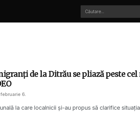
igranţi de la Ditrău se pliază peste cel
DEO
februarie 6.
ală la care localnicii şi-au propus să clarifice situaţi