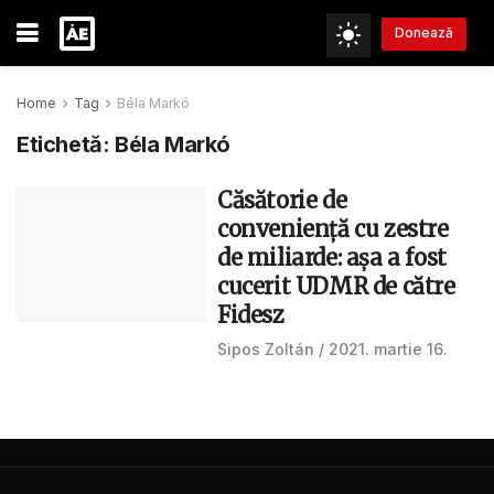
Donează
Home
Tag
Béla Markó
Etichetă:
Béla Markó
Căsătorie de
conveniență cu zestre
de miliarde: așa a fost
cucerit UDMR de către
Fidesz
Sipos Zoltán
2021. martie 16.