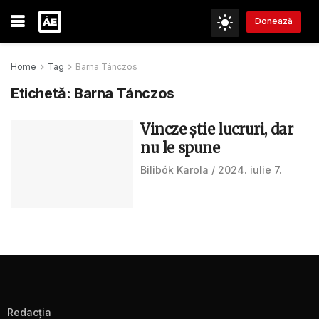
Donează
Home
Tag
Barna Tánczos
Etichetă:
Barna Tánczos
Vincze știe lucruri, dar
nu le spune
Bilibók Karola
2024. iulie 7.
Redacţia