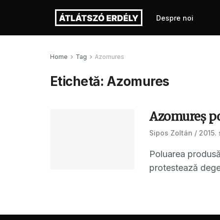
Despre noi
Home
Tag
Azomures
Etichetă:
Azomures
Azomureş pol
Sipos Zoltán
2015. 
Poluarea produsă 
protestează dege