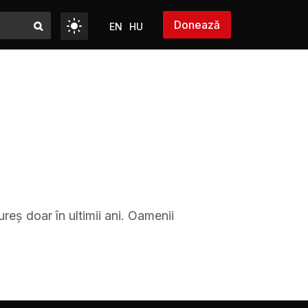
Donează
EN
HU
eș doar în ultimii ani. Oamenii