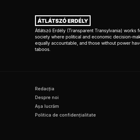
Átlátszó Erdély (Transparent Transylvania) works fo
society where political and economic decision-mak
equally accountable, and those without power have
taboos.
Redacţia
Despre noi
Aşa lucrăm
Politica de confidenţialitate