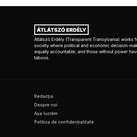
Átlátszó Erdély (Transparent Transylvania) works fo
society where political and economic decision-mak
equally accountable, and those without power have
taboos.
Redacţia
Despre noi
Aşa lucrăm
Politica de confidenţialitate