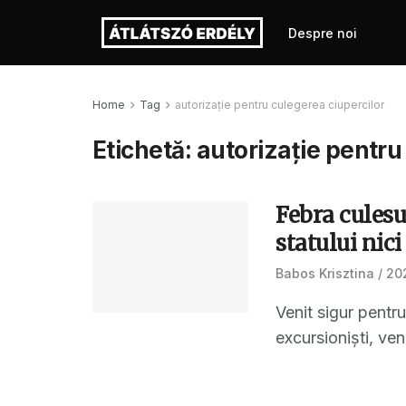
Despre noi
Home
Tag
autorizație pentru culegerea ciupercilor
Etichetă:
autorizație pentru
Febra culesu
statului nici
Babos Krisztina
202
Venit sigur pentr
excursioniști, veni