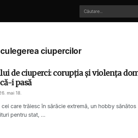
 culegerea ciupercilor
lui de ciuperci: corupția și violența do
 că-i pasă
6. mai 18.
u cei care trăiesc în sărăcie extremă, un hobby sănăto
turi pentru stat, ...