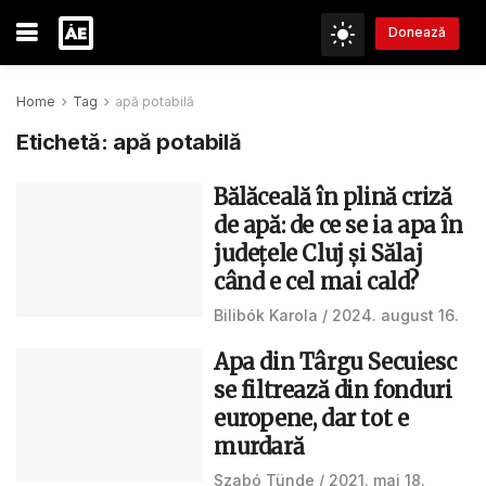
Donează
Home
Tag
apă potabilă
Etichetă:
apă potabilă
Bălăceală în plină criză
de apă: de ce se ia apa în
județele Cluj și Sălaj
când e cel mai cald?
Bilibók Karola
2024. august 16.
Apa din Târgu Secuiesc
se filtrează din fonduri
europene, dar tot e
murdară
Szabó Tünde
2021. mai 18.