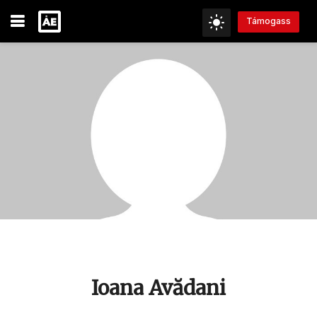
Támogass
Ioana Avădani