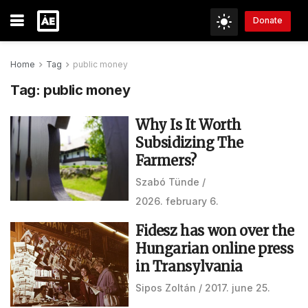
Donate
Home
Tag
public money
Tag:
public money
Why Is It Worth
Subsidizing The
Farmers?
Szabó Tünde
2026. february 6.
Fidesz has won over the
Hungarian online press
in Transylvania
Sipos Zoltán
2017. june 25.