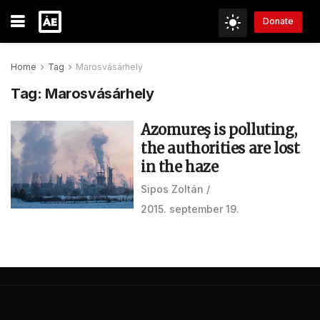
Donate
Home
Tag
Marosvásárhely
Tag:
Marosvásárhely
Azomureş is polluting,
the authorities are lost
in the haze
Sipos Zoltán
2015. september 19.