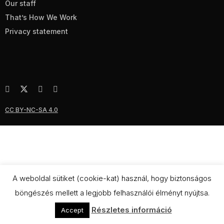
Our staff
That’s How We Work
Privacy statement
CC BY-NC-SA 4.0
A weboldal sütiket (cookie-kat) használ, hogy biztonságos
böngészés mellett a legjobb felhasználói élményt nyújtsa.
Részletes információ
Accept