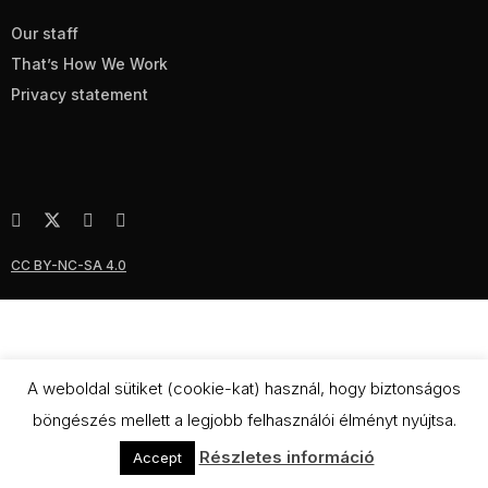
Our staff
That’s How We Work
Privacy statement
CC BY-NC-SA 4.0
A weboldal sütiket (cookie-kat) használ, hogy biztonságos
böngészés mellett a legjobb felhasználói élményt nyújtsa.
Részletes információ
Accept