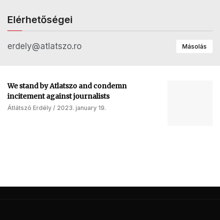
Elérhetőségei
erdely@atlatszo.ro
Másolás
We stand by Atlatszo and condemn
incitement against journalists
Átlátszó Erdély
2023. january 19.