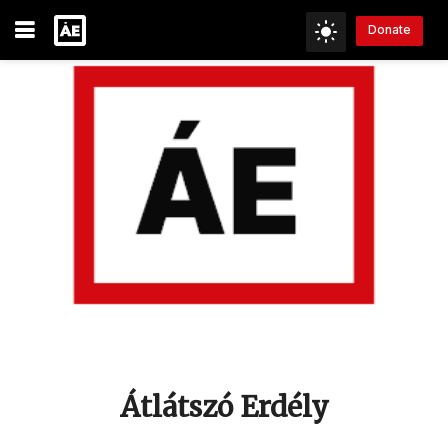
Donate
Átlátszó Erdély