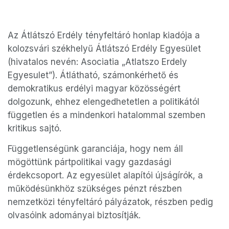
Az Átlátszó Erdély tényfeltáró honlap kiadója a
kolozsvári székhelyű Átlátszó Erdély Egyesület
(hivatalos nevén: Asociatia „Atlatszo Erdely
Egyesulet”). Átlátható, számonkérhető és
demokratikus erdélyi magyar közösségért
dolgozunk, ehhez elengedhetetlen a politikától
független és a mindenkori hatalommal szemben
kritikus sajtó.
Függetlenségünk garanciája, hogy nem áll
mögöttünk pártpolitikai vagy gazdasági
érdekcsoport. Az egyesület alapítói újságírók, a
működésünkhöz szükséges pénzt részben
nemzetközi tényfeltáró pályázatok, részben pedig
olvasóink adományai biztosítják.