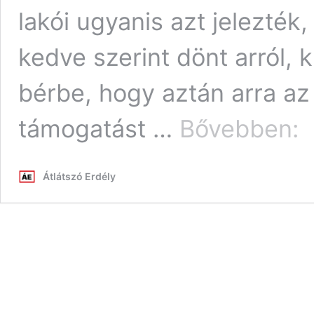
lakói ugyanis azt jelezté
kedve szerint dönt arról, 
bérbe, hogy aztán arra az
A
támogatást …
Bővebben:
pol
va
a
Átlátszó Erdély
ne
pol
ga
kas
na
agr