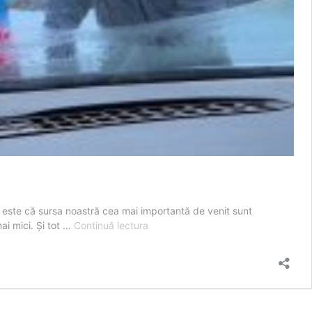
pal este că sursa noastră cea mai importantă de venit sunt
Ne-
ai mici. Și tot …
Continuă lectura
au
mai
rămas
bani
doar