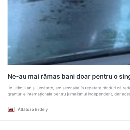
Ne-au mai rămas bani doar pentru o sin
În ultimul an și jumătate, am semnalat în repetate rânduri că redac
granturile internaționale pentru jurnalismul independent, dar acest
Átlátszó Erdély