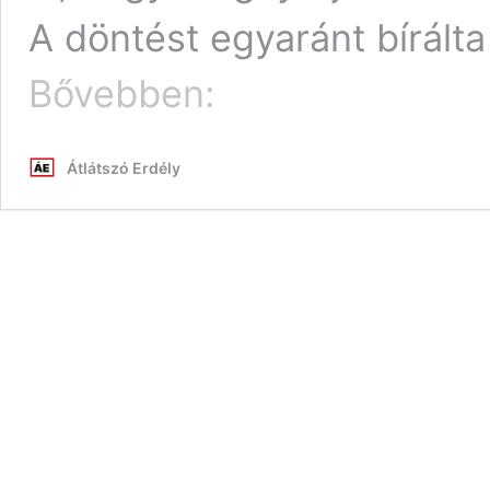
A döntést egyaránt bírálta
Bedőlt
Bővebben:
a
vásárhelyi
RMDSZ.
Átlátszó Erdély
A
20
éve
ellenfél
Dorin
Florea
a
mumus
vagy
a
hunyó?