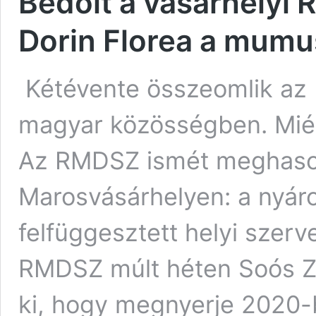
Bedőlt a vásárhelyi 
Dorin Florea a mumu
Kétévente összeomlik az
magyar közösségben. Miért
Az RMDSZ ismét meghaso
Marosvásárhelyen: a nyáro
felfüggesztett helyi szerv
RMDSZ múlt héten Soós Zo
ki, hogy megnyerje 2020-