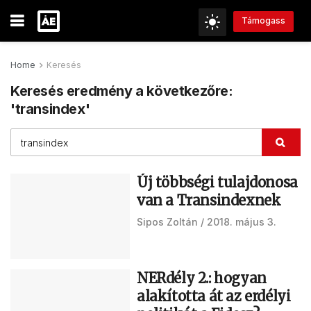
Támogass
Home
Keresés
Keresés eredmény a következőre:
'transindex'
Új többségi tulajdonosa
van a Transindexnek
Sipos Zoltán
2018. május 3.
NERdély 2.: hogyan
alakította át az erdélyi