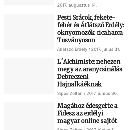
2017. augusztus 14.
Pesti Srácok, fekete-
fehér és Átlátszó Erdély:
oknyomozók cicaharca
Tusványoson
Átlátszó Erdély
2017. július 31.
L´Alchimiste: nehezen
megy az aranycsinálás
Debreczeni
Hajnalkáéknak
Sipos Zoltán
2017. június 30.
Magához édesgette a
Fidesz az erdélyi
magyar online sajtót
Sipos Zoltán
2017. június 5.