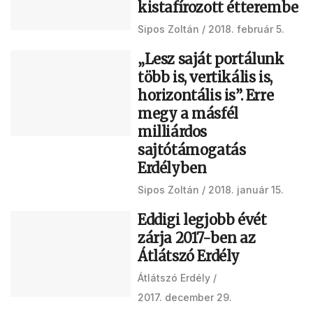
kistafírozott étterembe
Sipos Zoltán
2018. február 5.
„Lesz saját portálunk
több is, vertikális is,
horizontális is”. Erre
megy a másfél
milliárdos
sajtótámogatás
Erdélyben
Sipos Zoltán
2018. január 15.
Eddigi legjobb évét
zárja 2017-ben az
Átlátszó Erdély
Átlátszó Erdély
2017. december 29.