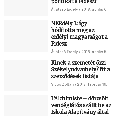
politikát a Fidesz?
Átlátszó Erdély
2018. április 6.
NERdély 1.: így
hódította meg az
erdélyi magyarságot a
Fidesz
Átlátszó Erdély
2018. április 5.
Kinek a szemetét őrzi
Székelyudvarhely? Itt a
szerződések listája
Sipos Zoltán
2018. február 19.
L'Alchimiste – dörzsölt
vendéglátós szállt be az
Iskola Alapítvány által