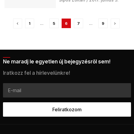
1
…
5
6
7
…
9
Ne maradj le egyetlen új bejegyzésről sem!
Iratkozz fel a hírlevelünkre!