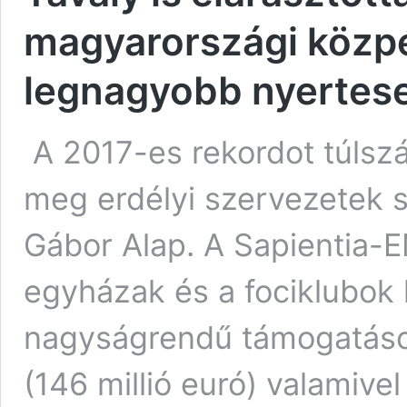
magyarországi közpé
legnagyobb nyertes
A 2017-es rekordot túlszárn
meg erdélyi szervezetek 
Gábor Alap. A Sapientia-E
egyházak és a fociklubok 
nagyságrendű támogatások
(146 millió euró) valamivel 