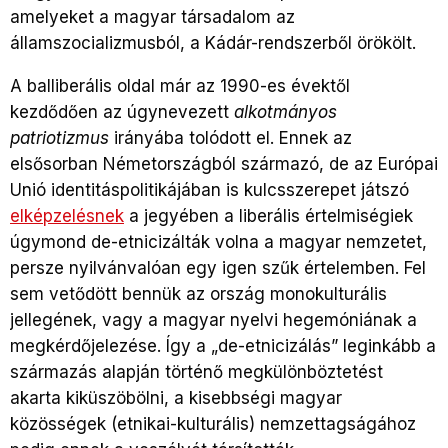
amelyeket a magyar társadalom az
államszocializmusból, a Kádár-rendszerből örökölt.
A balliberális oldal már az 1990-es évektől
kezdődően az úgynevezett
alkotmányos
patriotizmus
irányába tolódott el. Ennek az
elsősorban Németországból származó, de az Európai
Unió identitáspolitikájában is kulcsszerepet játszó
elképzelésnek
a jegyében a liberális értelmiségiek
úgymond de-etnicizálták volna a magyar nemzetet,
persze nyilvánvalóan egy igen szűk értelemben. Fel
sem vetődött bennük az ország monokulturális
jellegének, vagy a magyar nyelvi hegemóniának a
megkérdőjelezése. Így a „de-etnicizálás” leginkább a
származás alapján történő megkülönböztetést
akarta kiküszöbölni, a kisebbségi magyar
közösségek (etnikai-kulturális) nemzettagságához