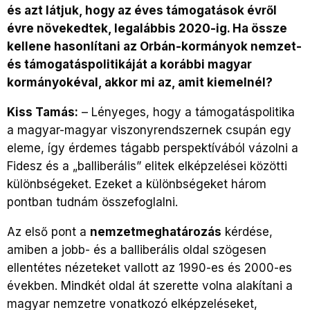
és azt látjuk, hogy az éves támogatások évről
évre növekedtek, legalábbis 2020-ig. Ha össze
kellene hasonlítani az Orbán-kormányok nemzet-
és támogatáspolitikáját a korábbi magyar
kormányokéval, akkor mi az, amit kiemelnél?
Kiss Tamás:
– Lényeges, hogy a támogatáspolitika
a magyar-magyar viszonyrendszernek csupán egy
eleme, így érdemes tágabb perspektívából vázolni a
Fidesz és a „balliberális” elitek elképzelései közötti
különbségeket. Ezeket a különbségeket három
pontban tudnám összefoglalni.
Az első pont a
nemzetmeghatározás
kérdése,
amiben a jobb- és a balliberális oldal szögesen
ellentétes nézeteket vallott az 1990-es és 2000-es
években. Mindkét oldal át szerette volna alakítani a
magyar nemzetre vonatkozó elképzeléseket,