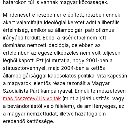
határokon túl is vannak magyar közösségek.
Mindenesetre részben erre épített, részben ennek
akart valamifajta ideológiai keretet adni a liberális
értelmiség, amikor az állampolgári patriotizmus
irányába fordult. Ebből a kísérletből nem lett
domináns nemzeti ideológia, de ebben az
értelemben az egész elképzelés nem volt teljesen
légből kapott. Ezt jól mutatja, hogy 2001-ben a
státusztörvénnyel, majd 2004-ben a kettős
állampolgársággal kapcsolatos politikai vita kapcsán
a magyarok jelentős része rezonált a Magyar
Szocialista Párt kampányával. Ennek természetesen
más összetevői is voltak
(mint a jóléti uszítás, vagy
a bevándorlástól való félelem), de ami lényeges, az
a magyar nemzettudat, illetve hazafogalom
eredendő kettőssége.