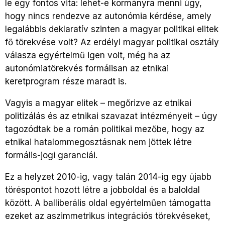
le egy fontos vita: lehet-e kormányra menni úgy,
hogy nincs rendezve az autonómia kérdése, amely
legalábbis deklaratív szinten a magyar politikai elitek
fő törekvése volt? Az erdélyi magyar politikai osztály
válasza egyértelmű igen volt, még ha az
autonómiatörekvés formálisan az etnikai
keretprogram része maradt is.
Vagyis a magyar elitek – megőrizve az etnikai
politizálás és az etnikai szavazat intézményeit – úgy
tagozódtak be a román politikai mezőbe, hogy az
etnikai hatalommegosztásnak nem jöttek létre
formális-jogi garanciái.
Ez a helyzet 2010-ig, vagy talán 2014-ig egy újabb
töréspontot hozott létre a jobboldal és a baloldal
között. A balliberális oldal egyértelműen támogatta
ezeket az aszimmetrikus integrációs törekvéseket,