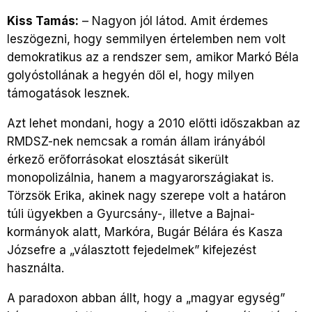
Kiss Tamás:
– Nagyon jól látod. Amit érdemes
leszögezni, hogy semmilyen értelemben nem volt
demokratikus az a rendszer sem, amikor Markó Béla
golyóstollának a hegyén dől el, hogy milyen
támogatások lesznek.
Azt lehet mondani, hogy a 2010 előtti időszakban az
RMDSZ-nek nemcsak a román állam irányából
érkező erőforrásokat elosztását sikerült
monopolizálnia, hanem a magyarországiakat is.
Törzsök Erika, akinek nagy szerepe volt a határon
túli ügyekben a Gyurcsány-, illetve a Bajnai-
kormányok alatt, Markóra, Bugár Bélára és Kasza
Józsefre a „választott fejedelmek” kifejezést
használta.
A paradoxon abban állt, hogy a „magyar egység”