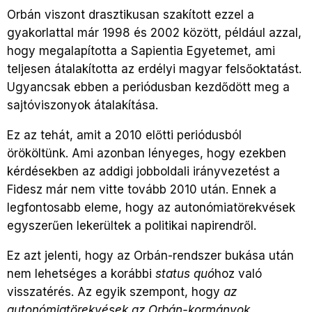
Orbán viszont drasztikusan szakított ezzel a
gyakorlattal már 1998 és 2002 között, például azzal,
hogy megalapította a Sapientia Egyetemet, ami
teljesen átalakította az erdélyi magyar felsőoktatást.
Ugyancsak ebben a periódusban kezdődött meg a
sajtóviszonyok átalakítása.
Ez az tehát, amit a 2010 előtti periódusból
örököltünk. Ami azonban lényeges, hogy ezekben
kérdésekben az addigi jobboldali irányvezetést a
Fidesz már nem vitte tovább 2010 után. Ennek a
legfontosabb eleme, hogy az autonómiatörekvések
egyszerűen lekerültek a politikai napirendről.
Ez azt jelenti, hogy az Orbán-rendszer bukása után
nem lehetséges a korábbi
status quó
hoz való
visszatérés. Az egyik szempont, hogy
az
autonómiatörekvések az Orbán-kormányok