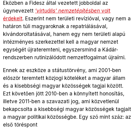
Eközben a Fidesz által vezetett jobboldal az
úgynevezett
’virtuális’ nemzetépítésben
volt
érdekelt
. Eszerint nem területi revízióval, vagy nem a
határon túli magyaroknak a repatriálásával,
kivándoroltatásával, hanem egy nem területi alapú
intézményes szerkezettel kell a magyar nemzet
egységét újrateremteni, egyszersmind a Kádár-
rendszerben rutinizálódott nemzetfogalmat újraírni.
Ennek az eszköze a státustörvény, ami 2001-ben
először teremtett közjogi köteléket a magyar állam
és a kisebbségi magyar közösségek tagjai között.
Ezt követően jött 2010-ben a könnyített honosítás,
illetve 2011-ben a szavazati jog, ami közvetlenül
bekapcsolta a kisebbségi magyar közösségek tagjait
a magyar politikai közösségbe. Egy szó mint száz: az
első töréspont