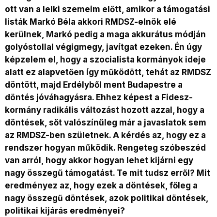
ott van a lelki szemeim előtt, amikor a támogatási
listák Markó Béla akkori RMDSZ-elnök elé
kerülnek, Markó pedig a maga akkurátus módján
golyóstollal végigmegy, javítgat ezeken. Én úgy
képzelem el, hogy a szocialista kormányok ideje
alatt ez alapvetően így működött, tehát az RMDSZ
döntött, majd Erdélyből ment Budapestre a
döntés jóváhagyásra. Ehhez képest a Fidesz-
kormány radikális változást hozott azzal, hogy a
döntések, sőt valószínűleg már a javaslatok sem
az RMDSZ-ben születnek. A kérdés az, hogy ez a
rendszer hogyan működik. Rengeteg szóbeszéd
van arról, hogy akkor hogyan lehet kijárni egy
nagy összegű támogatást. Te mit tudsz erről? Mit
eredményez az, hogy ezek a döntések, főleg a
nagy összegű döntések, azok politikai döntések,
politikai kijárás eredményei?