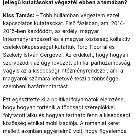
jellegű kutatásokat végeztél ebben a témában?
Kiss Tamás:
– Több hullámban végeztem ezzel
kapcsolatos kutatásokat. Első fázisban, ami 2014-
2015-ben kezdődött, az erdélyi magyar
intézményrendszert és a magyar közösség kollektív
cselekvőképességét kutattuk Toró Tiborral és
Székely István Gergővel. Az érdekelt, hogy hogyan
szerveződik az úgynevezett etnikai párhuzamosság,
vagyis az a kisebbségi intézményrendszer, ami a
magyarok számára lehetővé teszi a többséggel
szembeni határfenntartást.
Ezt egészítette ki a politikai folyamatok elemzése,
hogy hogyan történik a többségi szereplőkkel
folytatott alku és hogyan tartható fenn a kisebbségi
közösség etnikai mobilizációja. A romániai keret
mellett azonban egyértelmű volt, hogy figyelembe