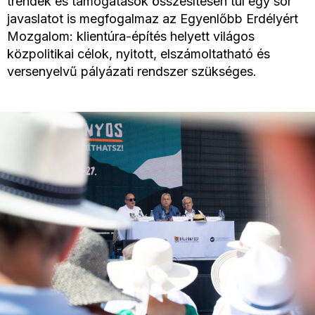
trendek és támogatások összesítésén túl egy sor
javaslatot is megfogalmaz az Egyenlőbb Erdélyért
Mozgalom: klientúra-építés helyett világos
közpolitikai célok, nyitott, elszámoltatható és
versenyelvű pályázati rendszer szükséges.