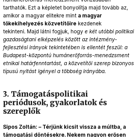
tarthatók. Ezt a képletet bonyolítja majd tovább az,
amikor a magyar elitekre mint
a magyar
tőkekihelyezés közvetítőire
kezdenek
tekinteni. Majd látni fogjuk, hogy
e két utóbbi politikai
gazdaságtani elképzelés között az intézmény-
fejlesztési irányok tekintetében is ellentét feszül: a
Budapest-központú humánerőforrás-menedzsment
etnikai határfenntartást, a közvetítői szerep bizonyos
típusú nyitást igényel a többség irányába.
3. Támogatáspolitikai
periódusok, gyakorlatok és
szereplők
Sipos Zoltán: – Térjünk kicsit vissza a múltba, a
támogatási döntésekre. Nekem nagyon erősen