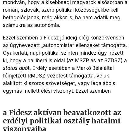
mondván, hogy a kisebbségi magyarok elsősorban a
román, szlovák, szerb politikai közösségekbe kell
betagolódjanak, még akkor is, ha nem adatik meg
számukra az autonómia.
Ezzel szemben a Fidesz jó ideig elég konzekvensen
az úgynevezett „autonomista” ellenzéket támogatta.
Gyakorlati, napi-politikai szinten mindez úgy nézett
ki, hogy a balliberális oldal (az MSZP és az SZDSZ) a
status quó
t, Erdély esetében a Markó Béla által
fémjelzett RMDSZ-vezetést támogatta, velük
alakított ki szoros szövetséget, vagy legalábbis
egymás mellett élési viszonyt. Ezzel szemben
a Fidesz aktívan beavatkozott az
erdélyi politikai osztály hatalmi
viszonyaiba