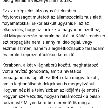
pedig ennek a veszélyét társították.
Ez az elképzelés bizonyos értelemben
folytonosságot mutatott az államszocializmus alatti
folyamatokkal. Ekkor alakult ugyanis ki az az
elképzelés, hogy az tartozik a magyar nemzethez,
aki Magyarország határain belül él. A Kádár-rendszer
ezt propagálta nem is annyira ideológiai, vagy
eszmei szinten, hanem a leghétköznapibb társadalmi
és területi reprezentációkon keresztül.
Korábban, a két világháború között, meghatározó
volt a revízió gondolata, amit a hivatalos
propaganda is táplált. Ez 1945 után megváltozott,
ami a legbanálisabb dolgokban is megnyilvánult.
Hogyan néz ki a televízióban az időjárás-jelentés?
Hogyan szerveződik, hogyan reklámozzák a belső
turizmust? Milyen keretben teremtődik meg a