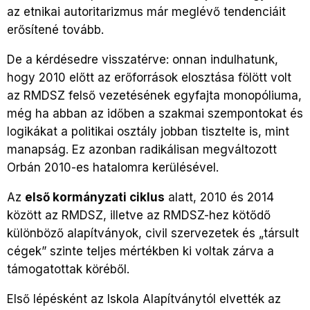
az etnikai autoritarizmus már meglévő tendenciáit
erősítené tovább.
De a kérdésedre visszatérve: onnan indulhatunk,
hogy 2010 előtt az erőforrások elosztása fölött volt
az RMDSZ felső vezetésének egyfajta monopóliuma,
még ha abban az időben a szakmai szempontokat és
logikákat a politikai osztály jobban tisztelte is, mint
manapság. Ez azonban radikálisan megváltozott
Orbán 2010-es hatalomra kerülésével.
Az
első kormányzati ciklus
alatt, 2010 és 2014
között az RMDSZ, illetve az RMDSZ-hez kötődő
különböző alapítványok, civil szervezetek és „társult
cégek” szinte teljes mértékben ki voltak zárva a
támogatottak köréből.
Első lépésként az Iskola Alapítványtól elvették az