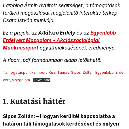
Lambing Ármin nyújtott segítséget
,
a támogatások
területi megoszlását megjelenítő interaktív térkép
Csata István munkája.
Ez a projekt az
Átlátszó Erdély
és az
Egyenlőbb
Erdélyért Mozgalom – Akciószociológiai
Munkacsoport
együttműködésének eredménye.
A riport .pdf formátumban alább letölthető.
Tamogataspolitika_riport_Kiss_Tamas_Sipos_Zoltan_Egyenlobb_Erdel
yert_Mozgalom
Download
1. Kutatási háttér
Sipos Zoltán: – Hogyan kerültél kapcsolatba a
határon túli támogatások kérdésével és milyen