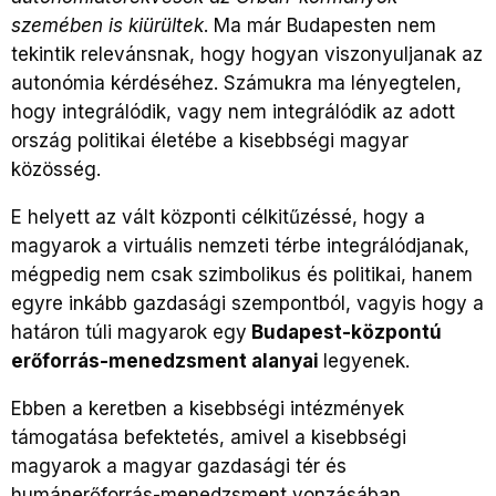
szemében is kiürültek
. Ma már Budapesten nem
tekintik relevánsnak, hogy hogyan viszonyuljanak az
autonómia kérdéséhez. Számukra ma lényegtelen,
hogy integrálódik, vagy nem integrálódik az adott
ország politikai életébe a kisebbségi magyar
közösség.
E helyett az vált központi célkitűzéssé, hogy a
magyarok a virtuális nemzeti térbe integrálódjanak,
mégpedig nem csak szimbolikus és politikai, hanem
egyre inkább gazdasági szempontból, vagyis hogy a
határon túli magyarok egy
Budapest-központú
erőforrás-menedzsment alanyai
legyenek.
Ebben a keretben a kisebbségi intézmények
támogatása befektetés, amivel a kisebbségi
magyarok a magyar gazdasági tér és
humánerőforrás-menedzsment vonzásában