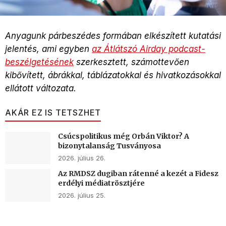
Anyagunk párbeszédes formában elkészített kutatási
jelentés, ami egyben
az Átlátszó Airday podcast-
beszélgetésének
szerkesztett, számottevően
kibővített, ábrákkal, táblázatokkal és hivatkozásokkal
ellátott változata.
AKÁR EZ IS TETSZHET
Csúcspolitikus még Orbán Viktor? A
bizonytalanság Tusványosa
2026. július 26.
Az RMDSZ dugiban rátenné a kezét a Fidesz
erdélyi médiatrösztjére
2026. július 25.