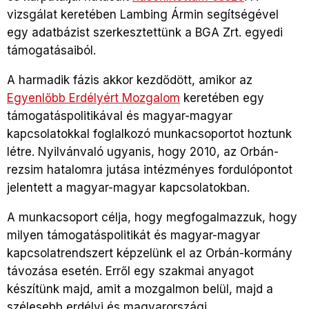
vizsgálat keretében Lambing Ármin segítségével
egy adatbázist szerkesztettünk a BGA Zrt. egyedi
támogatásaiból.
A harmadik fázis akkor kezdődött, amikor az
Egyenlőbb Erdélyért Mozgalom
keretében egy
támogatáspolitikával és magyar-magyar
kapcsolatokkal foglalkozó munkacsoportot hoztunk
létre. Nyilvánvaló ugyanis, hogy 2010, az Orbán-
rezsim hatalomra jutása intézményes fordulópontot
jelentett a magyar-magyar kapcsolatokban.
A munkacsoport célja, hogy megfogalmazzuk, hogy
milyen támogatáspolitikát és magyar-magyar
kapcsolatrendszert képzelünk el az Orbán-kormány
távozása esetén. Erről egy szakmai anyagot
készítünk majd, amit a mozgalmon belül, majd a
szélesebb erdélyi és magyarországi