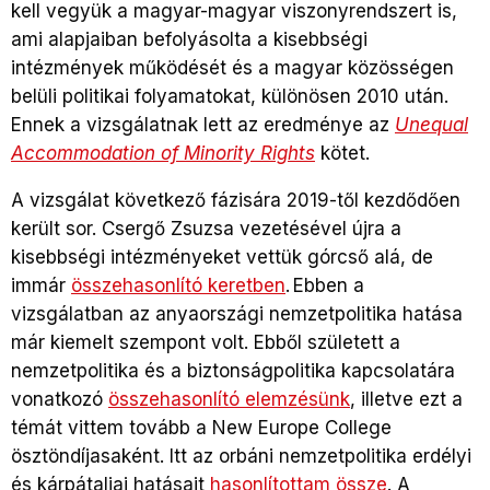
kell vegyük a magyar-magyar viszonyrendszert is,
ami alapjaiban befolyásolta a kisebbségi
intézmények működését és a magyar közösségen
belüli politikai folyamatokat, különösen 2010 után.
Ennek a vizsgálatnak lett az eredménye az
Unequal
Accommodation of Minority Rights
kötet.
A vizsgálat következő fázisára 2019-től kezdődően
került sor. Csergő Zsuzsa vezetésével újra a
kisebbségi intézményeket vettük górcső alá, de
immár
összehasonlító keretben
.
Ebben a
vizsgálatban az anyaországi nemzetpolitika hatása
már kiemelt szempont volt. Ebből született a
nemzetpolitika és a biztonságpolitika kapcsolatára
vonatkozó
összehasonlító elemzésünk
, illetve ezt a
témát vittem tovább a New Europe College
ösztöndíjasaként. Itt az orbáni nemzetpolitika erdélyi
és kárpátaljai hatásait
hasonlítottam össze
. A