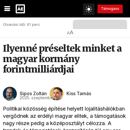
Támogass
Olvasási Idő: 61 perc
A
A
Ilyenné préseltek minket a
magyar kormány
forintmilliárdjai
Sipos Zoltán
Kiss Tamás
2025. szeptember 30.
Politikai közösség építése helyett lojalitáshálókban
vergődnek az erdélyi magyar elitek, a támogatások
nagy része pedig a középosztályt célozza. A