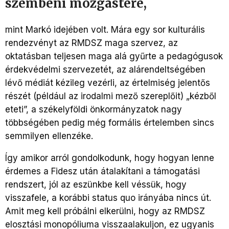
szembeni mozgástere,
mint Markó idejében volt. Mára egy sor kulturális
rendezvényt az RMDSZ maga szervez, az
oktatásban teljesen maga alá gyűrte a pedagógusok
érdekvédelmi szervezetét, az alárendeltségében
lévő médiát kézileg vezérli, az értelmiség jelentős
részét (például az irodalmi mező szereplőit) „kézből
eteti”, a székelyföldi önkormányzatok nagy
többségében pedig még formális értelemben sincs
semmilyen ellenzéke.
Így amikor arról gondolkodunk, hogy hogyan lenne
érdemes a Fidesz után átalakítani a támogatási
rendszert, jól az eszünkbe kell véssük, hogy
visszafele, a korábbi status quo irányába nincs út.
Amit meg kell próbálni elkerülni, hogy az RMDSZ
elosztási monopóliuma visszaalakuljon, ez ugyanis