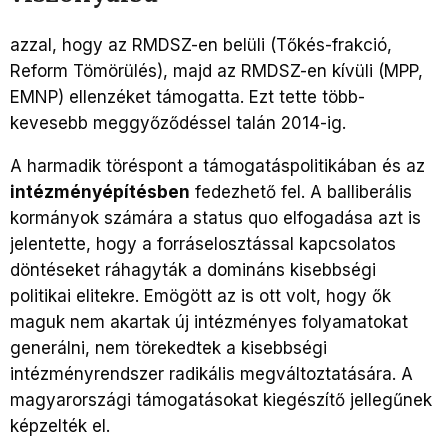
azzal, hogy az RMDSZ-en belüli (Tőkés-frakció,
Reform Tömörülés), majd az RMDSZ-en kívüli (MPP,
EMNP) ellenzéket támogatta. Ezt tette több-
kevesebb meggyőződéssel talán 2014-ig.
A harmadik töréspont a támogatáspolitikában és az
intézményépítésben
fedezhető fel. A balliberális
kormányok számára a status quo elfogadása azt is
jelentette, hogy a forráselosztással kapcsolatos
döntéseket ráhagyták a domináns kisebbségi
politikai elitekre. Emögött az is ott volt, hogy ők
maguk nem akartak új intézményes folyamatokat
generálni, nem törekedtek a kisebbségi
intézményrendszer radikális megváltoztatására. A
magyarországi támogatásokat kiegészítő jellegűnek
képzelték el.