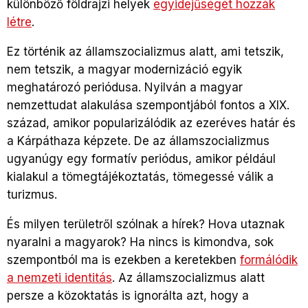
különböző földrajzi helyek
egyidejűségét hozzák
létre
.
Ez történik az államszocializmus alatt, ami tetszik,
nem tetszik, a magyar modernizáció egyik
meghatározó periódusa. Nyilván a magyar
nemzettudat alakulása szempontjából fontos a XIX.
század, amikor popularizálódik az ezeréves határ és
a Kárpáthaza képzete. De az államszocializmus
ugyanúgy egy formatív periódus, amikor például
kialakul a tömegtájékoztatás, tömegessé válik a
turizmus.
És milyen területről szólnak a hírek? Hova utaznak
nyaralni a magyarok? Ha nincs is kimondva, sok
szempontból ma is ezekben a keretekben
formálódik
a nemzeti identitás
. Az államszocializmus alatt
persze a közoktatás is ignorálta azt, hogy a