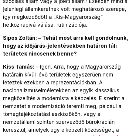
szociális állam vagy a jóléti állam? Ezekben mind a
jelenlegi államkeretnek volt meghatározó szerepe,
így megkezdődött a „Kis-Magyarország”
hétköznapivá válása, rutinizációja.
Sipos Zoltán: – Tehát most arra kell gondolnunk,
hogy az időjárás-jelentésekben határon túli
területek nincsenek benne?
Kiss Tamás:
– Igen. Arra, hogy a Magyarország
határain kívül lévő területek egyszerűen nem
léteztek ezekben a reprezentációkban. A
nacionalizmuselméletekben az egyik klasszikus
megközelítés a modernista elképzelés. E szerint a
nemzetet a modernizáció teremti meg, például a
tömegtájékoztatási eszközökön, vagy a
nemzetállami szinten szerveződő bürokrácián
keresztül, amelyek egy elképzelt közösséget, a