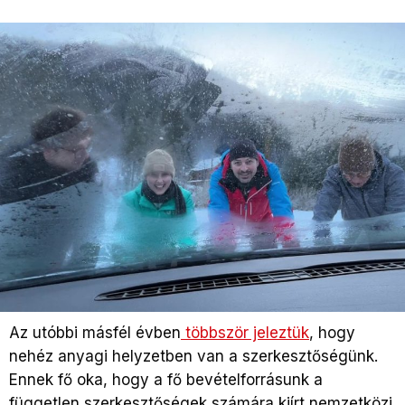
Az utóbbi másfél évben
többször jeleztük
, hogy
nehéz anyagi helyzetben van a szerkesztőségünk.
Ennek fő oka, hogy a fő bevételforrásunk a
független szerkesztőségek számára kiírt nemzetközi