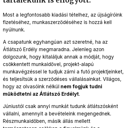
tartalékunk is elfogyott.
Most a legfontosabb kiadási tételhez, az újságíróink
fizetéséhez, munkaszerződéséhez is hozzá kell
nyúlnunk.
A csapatunk egyhangúan azt szeretné, ha az
Átlátszó Erdély megmaradna. Jelenleg azon
dolgozunk, hogy kitaláljuk annak a módját, hogy
csökkentett munkaidővel, projekt-alapú
munkavégzéssel le tudjuk zárni a futó projektjeinket,
és teljesítsük a szerződéses vállalásainkat. Világos,
hogy az olvasóink nélkül
nem fogjuk tudni
működtetni az Átlátszó Erdélyt
.
Júniustól csak annyi munkát tudunk átlátszósként
vállalni, amennyit a bevételeink megengednek.
Részmunkaidőben, másik állás mellett