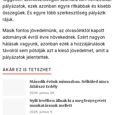
pályázatok, ezek azonban egyre ritkábbak és kisebb
összegűek. És egyre több szerkesztőség pályázik
rájuk.
Másik fontos jövedelmünk, az olvasóinktól kapott
adományok évről évre növekednek. Ezért nagyon
hálásak vagyunk, azonban ezek a hozzájárulások
távolról sem pótolják azt a kieső jövedelmet, amit a
pályázatok jelentettek.
AKÁR EZ IS TETSZHET
Második évünk mínuszban. Nélküled nincs
Átlátszó Erdély
2026. június 26.
Nyílt levélben állnak ki a megfenyegetett
munkatársunk mellett
2026. június 9.