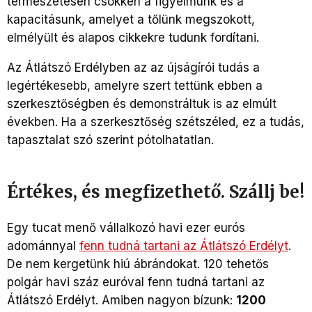
természetesen csökken a figyelmünk és a
kapacitásunk, amelyet a tőlünk megszokott,
elmélyült és alapos cikkekre tudunk fordítani.
Az Átlátszó Erdélyben az az újságírói tudás a
legértékesebb, amelyre szert tettünk ebben a
szerkesztőségben és demonstráltuk is az elmúlt
években. Ha a szerkesztőség szétszéled, ez a tudás,
tapasztalat szó szerint pótolhatatlan.
Értékes, és megfizethető. Szállj be!
Egy tucat menő vállalkozó havi ezer eurós
adománnyal
fenn tudná tartani az Átlátszó Erdélyt
.
De nem kergetünk hiú ábrándokat. 120 tehetős
polgár havi száz euróval fenn tudná tartani az
Átlátszó Erdélyt. Amiben nagyon bízunk:
1200