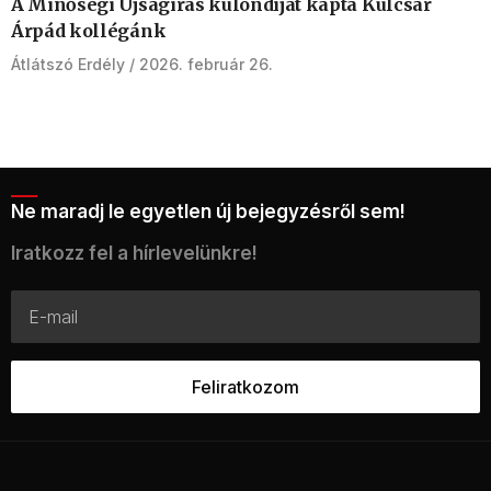
A Minőségi Újságírás különdíját kapta Kulcsár
Árpád kollégánk
Átlátszó Erdély
2026. február 26.
Ne maradj le egyetlen új bejegyzésről sem!
Iratkozz fel a hírlevelünkre!