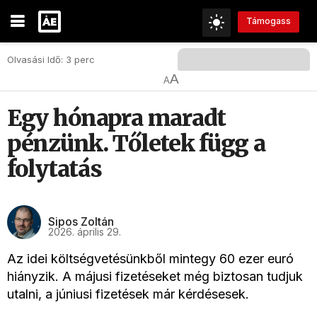
Támogass
Olvasási Idő: 3 perc
A
A
Egy hónapra maradt
pénzünk. Tőletek függ a
folytatás
Sipos Zoltán
2026. április 29.
Az idei költségvetésünkből mintegy 60 ezer euró
hiányzik. A májusi fizetéseket még biztosan tudjuk
utalni, a júniusi fizetések már kérdésesek.