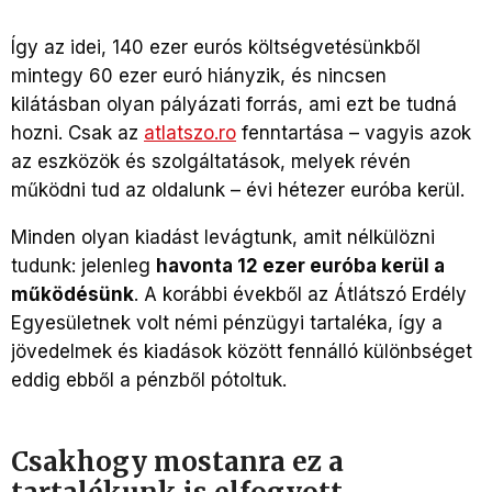
Így az idei, 140 ezer eurós költségvetésünkből
mintegy 60 ezer euró hiányzik, és nincsen
kilátásban olyan pályázati forrás, ami ezt be tudná
hozni. Csak az
atlatszo.ro
fenntartása – vagyis azok
az eszközök és szolgáltatások, melyek révén
működni tud az oldalunk – évi hétezer euróba kerül.
Minden olyan kiadást levágtunk, amit nélkülözni
tudunk: jelenleg
havonta 12 ezer euróba kerül a
működésünk
. A korábbi évekből az Átlátszó Erdély
Egyesületnek volt némi pénzügyi tartaléka, így a
jövedelmek és kiadások között fennálló különbséget
eddig ebből a pénzből pótoltuk.
Csakhogy mostanra ez a