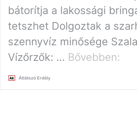
bátorítja a lakossági brin
tetszhet Dolgoztak a szarh
szennyvíz minősége Szala
Bicikliut
Vízőrzők: …
Bővebben:
Romániá
a
látványt
Átlátszó Erdély
szépek,
az
ígéretek
nagyok,
a
valóság
szomorú