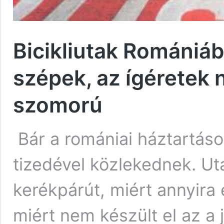
Bicikliutak Romániáb
szépek, az ígéretek 
szomorú
Bár a romániai háztartáso
tizedével közlekednek. Ut
kerékpárút, miért annyira
miért nem készült el az a 