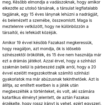
meg. Később elmondja a vadászoknak, hogy amikor
elkezdte az utolsó társának, a társulat legfiatalabb
tagjának, egy 15 éves lánynak lehúzni a nadrágját,
és belenézett a szemébe, összeomlott. Maga is
meztelenre vetkőzött, hogy ne különbözzön a
társaitól, és lefeküdt közéjük.
Amikor 19 évvel később Fazakast megkeressük,
hogy reagáljon, azt mondja, ők is idősebb
színészektől örökölték, és 15 éve nem használja már
ezt a drámás játékot. Azzal érvel, hogy a színházi
szakmán belül is párbeszéd zajlik arról, hogy a 20
évvel ezelőtt megszokottnak számító színházi
gyakorlatok ma már abúzusnak tekinthetőek. Azt is
állítja, az említett esetben is a játék után
megbeszélték a történteket, és volt, aki számára
katartikus élményt jelentett, de aztán Fazakas
érzékelte, hogy rossz irányt is vehet, ezért egyszeri,