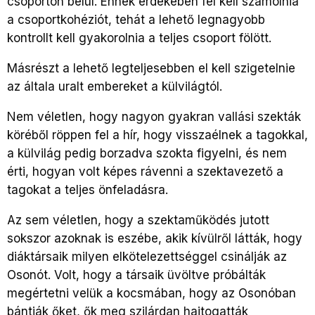
csoporton belül. Ennek érdekében fel kell számolnia
a csoportkohéziót, tehát a lehető legnagyobb
kontrollt kell gyakorolnia a teljes csoport fölött.
Másrészt a lehető legteljesebben el kell szigetelnie
az általa uralt embereket a külvilágtól.
Nem véletlen, hogy nagyon gyakran vallási szekták
köréből röppen fel a hír, hogy visszaélnek a tagokkal,
a külvilág pedig borzadva szokta figyelni, és nem
érti, hogyan volt képes rávenni a szektavezető a
tagokat a teljes önfeladásra.
Az sem véletlen, hogy a szektaműködés jutott
sokszor azoknak is eszébe, akik kívülről látták, hogy
diáktársaik milyen elkötelezettséggel csinálják az
Osonót. Volt, hogy a társaik üvöltve próbálták
megértetni velük a kocsmában, hogy az Osonóban
bántják őket, ők meg szilárdan hajtogatták