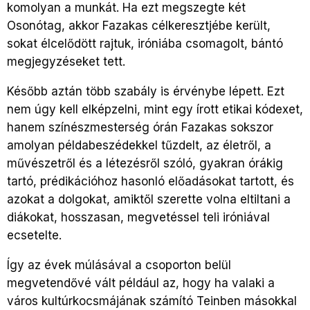
komolyan a munkát. Ha ezt megszegte két
Osonótag, akkor Fazakas célkeresztjébe került,
sokat élcelődött rajtuk, iróniába csomagolt, bántó
megjegyzéseket tett.
Később aztán több szabály is érvénybe lépett. Ezt
nem úgy kell elképzelni, mint egy írott etikai kódexet,
hanem színészmesterség órán Fazakas sokszor
amolyan példabeszédekkel tűzdelt, az életről, a
művészetről és a létezésről szóló, gyakran órákig
tartó, prédikációhoz hasonló előadásokat tartott, és
azokat a dolgokat, amiktől szerette volna eltiltani a
diákokat, hosszasan, megvetéssel teli iróniával
ecsetelte.
Így az évek múlásával a csoporton belül
megvetendővé vált például az, hogy ha valaki a
város kultúrkocsmájának számító Teinben másokkal