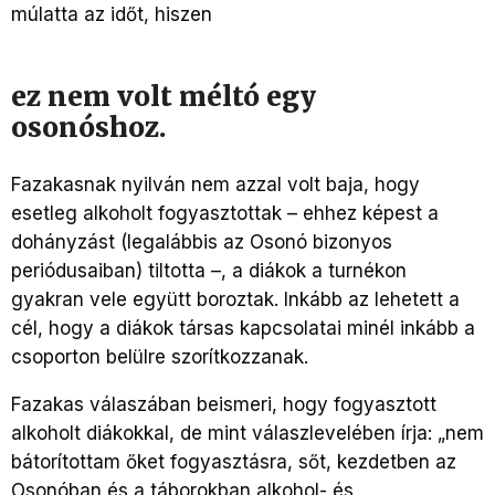
múlatta az időt, hiszen
ez nem volt méltó egy
osonóshoz.
Fazakasnak nyilván nem azzal volt baja, hogy
esetleg alkoholt fogyasztottak – ehhez képest a
dohányzást (legalábbis az Osonó bizonyos
periódusaiban) tiltotta –, a diákok a turnékon
gyakran vele együtt boroztak. Inkább az lehetett a
cél, hogy a diákok társas kapcsolatai minél inkább a
csoporton belülre szorítkozzanak.
Fazakas válaszában beismeri, hogy fogyasztott
alkoholt diákokkal, de mint válaszlevelében írja: „nem
bátorítottam őket fogyasztásra, sőt, kezdetben az
Osonóban és a táborokban alkohol- és