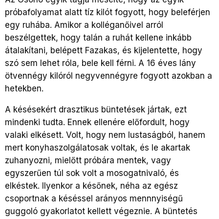
próbafolyamat alatt tíz kilót fogyott, hogy beleférjen
egy ruhába. Amikor a kolléganőivel arról
beszélgettek, hogy talán a ruhát kellene inkább
átalakítani, belépett Fazakas, és kijelentette, hogy
szó sem lehet róla, bele kell férni. A 16 éves lány
ötvennégy kilóról negyvennégyre fogyott azokban a
hetekben.
A késésekért drasztikus büntetések jártak, ezt
mindenki tudta. Ennek ellenére előfordult, hogy
valaki elkésett. Volt, hogy nem lustaságból, hanem
mert konyhaszolgálatosak voltak, és le akartak
zuhanyozni, mielőtt próbára mentek, vagy
egyszerűen túl sok volt a mosogatnivaló, és
elkéstek. Ilyenkor a későnek, néha az egész
csoportnak a késéssel arányos mennnyiségű
guggoló gyakorlatot kellett végeznie. A büntetés