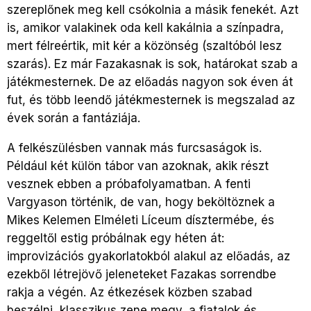
szereplőnek meg kell csókolnia a másik fenekét. Azt
is, amikor valakinek oda kell kakálnia a színpadra,
mert félreértik, mit kér a közönség (szaltóból lesz
szarás). Ez már Fazakasnak is sok, határokat szab a
játékmesternek. De az előadás nagyon sok éven át
fut, és több leendő játékmesternek is megszalad az
évek során a fantáziája.
A felkészülésben vannak más furcsaságok is.
Például két külön tábor van azoknak, akik részt
vesznek ebben a próbafolyamatban. A fenti
Vargyason történik, de van, hogy beköltöznek a
Mikes Kelemen Elméleti Líceum dísztermébe, és
reggeltől estig próbálnak egy héten át:
improvizációs gyakorlatokból alakul az előadás, az
ezekből létrejövő jeleneteket Fazakas sorrendbe
rakja a végén. Az étkezések közben szabad
beszélni, klasszikus zene megy, a fiatalok és