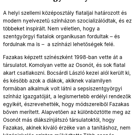
A helyi szellemi középosztály fiataljai határozott és
modern nyelvezetű színházon szocializálódtak, és ez
többeket inspirált. Nem véletlen, hogy a
szentgyörgyi fiatalok organikusan fordultak – és
fordulnak ma is – a színházi lehetőségek felé.
Fazakas képzett színészként 1998-ban vette át a
társulatot. Komolyan vette az Osonót, és sok fiatal
akart csatlakozni. Bocsárdi László kezei alól került ki,
és később azok a diákok, akiknek valamilyen
formában alkalmuk volt látni a sepsiszentgyörgyi
színház igazgatóját, a legismertebb erdélyi rendezők
egyikét, észrevehették, hogy módszereiből Fazakas
bőven merített. Alapvetően az különböztötte meg az
Osonót más diákszínjátszó társulatoktól, hogy
Fazakas, akinek kiváló érzéke van a tanításhoz, nem