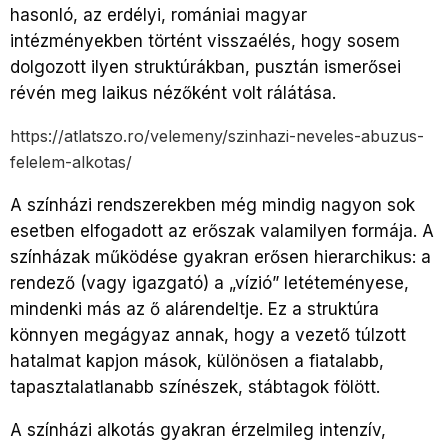
hasonló, az erdélyi, romániai magyar
intézményekben történt visszaélés, hogy sosem
dolgozott ilyen struktúrákban, pusztán ismerősei
révén meg laikus nézőként volt rálátása.
https://atlatszo.ro/velemeny/szinhazi-neveles-abuzus-
felelem-alkotas/
A színházi rendszerekben még mindig nagyon sok
esetben elfogadott az erőszak valamilyen formája. A
színházak működése gyakran erősen hierarchikus: a
rendező (vagy igazgató) a „vízió” letéteményese,
mindenki más az ő alárendeltje. Ez a struktúra
könnyen megágyaz annak, hogy a vezető túlzott
hatalmat kapjon mások, különösen a fiatalabb,
tapasztalatlanabb színészek, stábtagok fölött.
A színházi alkotás gyakran érzelmileg intenzív,