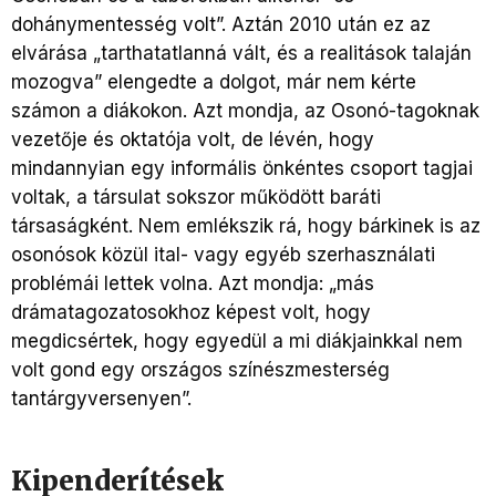
dohánymentesség volt”. Aztán 2010 után ez az
elvárása „tarthatatlanná vált, és a realitások talaján
mozogva” elengedte a dolgot, már nem kérte
számon a diákokon. Azt mondja, az Osonó-tagoknak
vezetője és oktatója volt, de lévén, hogy
mindannyian egy informális önkéntes csoport tagjai
voltak, a társulat sokszor működött baráti
társaságként. Nem emlékszik rá, hogy bárkinek is az
osonósok közül ital- vagy egyéb szerhasználati
problémái lettek volna. Azt mondja: „más
drámatagozatosokhoz képest volt, hogy
megdicsértek, hogy egyedül a mi diákjainkkal nem
volt gond egy országos színészmesterség
tantárgyversenyen”.
Kipenderítések