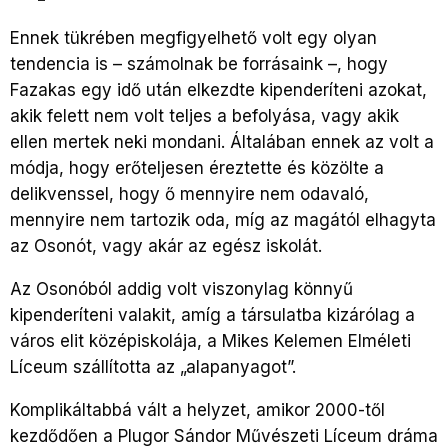
Ennek tükrében megfigyelhető volt egy olyan
tendencia is – számolnak be forrásaink –, hogy
Fazakas egy idő után elkezdte kipenderíteni azokat,
akik felett nem volt teljes a befolyása, vagy akik
ellen mertek neki mondani. Általában ennek az volt a
módja, hogy erőteljesen éreztette és közölte a
delikvenssel, hogy ő mennyire nem odavaló,
mennyire nem tartozik oda, míg az magától elhagyta
az Osonót, vagy akár az egész iskolát.
Az Osonóból addig volt viszonylag könnyű
kipenderíteni valakit, amíg a társulatba kizárólag a
város elit középiskolája, a Mikes Kelemen Elméleti
Líceum szállította az „alapanyagot”.
Komplikáltabbá vált a helyzet, amikor 2000-től
kezdődően a Plugor Sándor Művészeti Líceum dráma