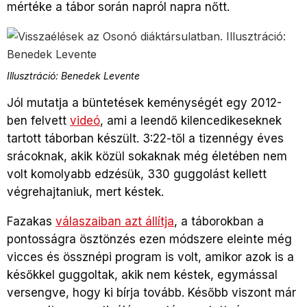
mértéke a tábor során napról napra nőtt.
Illusztráció: Benedek Levente
Jól mutatja a büntetések keménységét egy 2012-
ben felvett
videó
, ami a leendő kilencedikeseknek
tartott táborban készült. 3:22-től a tizennégy éves
srácoknak, akik közül sokaknak még életében nem
volt komolyabb edzésük, 330 guggolást kellett
végrehajtaniuk, mert késtek.
Fazakas
válaszaiban azt állítja
, a táborokban a
pontosságra ösztönzés ezen módszere eleinte még
vicces és össznépi program is volt, amikor azok is a
későkkel guggoltak, akik nem késtek, egymással
versengve, hogy ki bírja tovább. Később viszont már