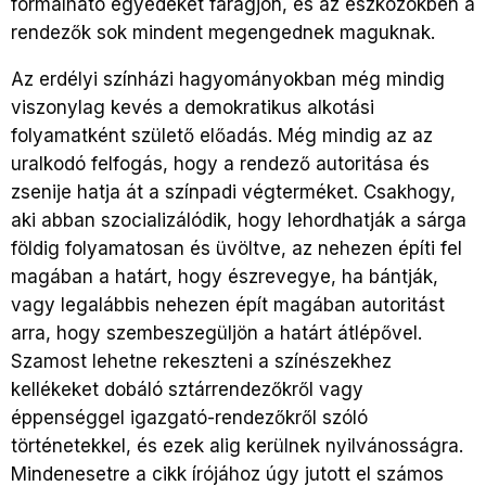
formálható egyedeket faragjon, és az eszközökben a
rendezők sok mindent megengednek maguknak.
Az erdélyi színházi hagyományokban még mindig
viszonylag kevés a demokratikus alkotási
folyamatként születő előadás. Még mindig az az
uralkodó felfogás, hogy a rendező autoritása és
zsenije hatja át a színpadi végterméket. Csakhogy,
aki abban szocializálódik, hogy lehordhatják a sárga
földig folyamatosan és üvöltve, az nehezen építi fel
magában a határt, hogy észrevegye, ha bántják,
vagy legalábbis nehezen épít magában autoritást
arra, hogy szembeszegüljön a határt átlépővel.
Szamost lehetne rekeszteni a színészekhez
kellékeket dobáló sztárrendezőkről vagy
éppenséggel igazgató-rendezőkről szóló
történetekkel, és ezek alig kerülnek nyilvánosságra.
Mindenesetre a cikk írójához úgy jutott el számos