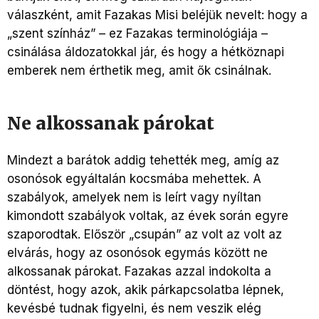
válaszként, amit Fazakas Misi beléjük nevelt: hogy a
„szent színház” – ez Fazakas terminológiája –
csinálása áldozatokkal jár, és hogy a hétköznapi
emberek nem érthetik meg, amit ők csinálnak.
Ne alkossanak párokat
Mindezt a barátok addig tehették meg, amíg az
osonósok egyáltalán kocsmába mehettek. A
szabályok, amelyek nem is leírt vagy nyíltan
kimondott szabályok voltak, az évek során egyre
szaporodtak. Először „csupán” az volt az volt az
elvárás, hogy az osonósok egymás között ne
alkossanak párokat. Fazakas azzal indokolta a
döntést, hogy azok, akik párkapcsolatba lépnek,
kevésbé tudnak figyelni, és nem veszik elég