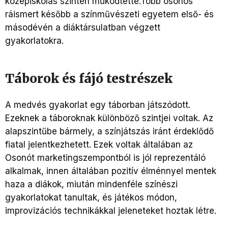
középiskolás szinten működtette.Több osonós
ráismert később a színművészeti egyetem első- és
másodévén a diáktársulatban végzett
gyakorlatokra.
Táborok és fájó testrészek
A medvés gyakorlat egy táborban játszódott.
Ezeknek a táboroknak különböző szintjei voltak. Az
alapszintűbe bármely, a színjátszás iránt érdeklődő
fiatal jelentkezhetett. Ezek voltak általában az
Osonót marketingszempontból is jól reprezentáló
alkalmak, innen általában pozitív élménnyel mentek
haza a diákok, miután mindenféle színészi
gyakorlatokat tanultak, és játékos módon,
improvizációs technikákkal jeleneteket hoztak létre.