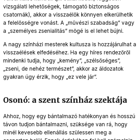
vizsgálati lehetőségek, támogató biztonságos
csatornák), akkor a visszaélők könnyen elkerülhetik
a felelősségre vonást. A „művészi szabadság” vagy
a „személyes zsenialitás” mögé is el lehet bújni.
A nagy színházi mesterek kultusza is hozzájárulhat a
visszaélések elfedéséhez. Ha egy híres rendezőről
mindenki tudja, hogy „kemény”, „szélsőséges”,
„zseni, de nehéz természet”, akkor az áldozatok
gyakran úgy érzik, hogy „ez vele jár”.
Osonó: a szent színház szektája
Ahhoz, hogy egy bántalmazó hatékonyan és hosszú
távon tudjon bántalmazni, szüksége van rá, hogy
minél kevesebb ellenállás szülessen meg a