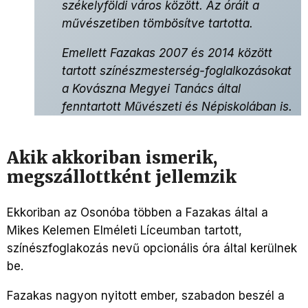
székelyföldi város között. Az óráit a
művészetiben tömbösítve tartotta.
Emellett Fazakas 2007 és 2014 között
tartott színészmesterség-foglalkozásokat
a Kovászna Megyei Tanács által
fenntartott Művészeti és Népiskolában is.
Akik akkoriban ismerik,
megszállottként jellemzik
Ekkoriban az Osonóba többen a Fazakas által a
Mikes Kelemen Elméleti Líceumban tartott,
színészfoglakozás nevű opcionális óra által kerülnek
be.
Fazakas nagyon nyitott ember, szabadon beszél a