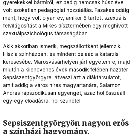
gyerekekkel bármiről, ez pedig nemcsak húsz éve
volt szokatlan pedagógiai hozzáállás. Fazakas odáig
ment, hogy volt olyan év, amikor ő tartott szexuális
felvilágosítást a Mikes dísztermében egy meghívott
szexuálpszichológus társaságában.
Akik akkoriban ismerik, megszállottként jellemzik.
Hisz a színházban, és mindent belead a katarzis
keresésébe. Marosvásárhelyen járt egyetemre, majd
miután a kilencvenes évek második felében hazatér
Sepsiszentgyörgyre, átveszi azt a diáktársulatot,
amit addig a város híres magyartanára, Salamon
András rapszodikusan egyenget, azaz hol összeáll
egy-egy előadásra, hol szünetel.
Sepsiszentgyörgyön nagyon erős
a színházi hagyomány.