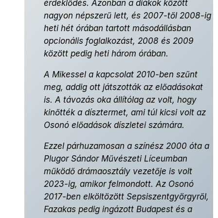
érdeklődés. Azonban a diákok között
nagyon népszerű lett, és 2007-től 2008-ig
heti hét órában tartott másodállásban
opcionális foglalkozást, 2008 és 2009
között pedig heti három órában.
A Mikessel a kapcsolat 2010-ben szűnt
meg, addig ott játszották az előadásokat
is. A távozás oka állítólag az volt, hogy
kinőtték a dísztermet, ami túl kicsi volt az
Osonó előadások díszletei számára.
Ezzel párhuzamosan a színész 2000 óta a
Plugor Sándor Művészeti Líceumban
működő drámaosztály vezetője is volt
2023-ig, amikor felmondott. Az Osonó
2017-ben elköltözött Sepsiszentgyörgyről,
Fazakas pedig ingázott Budapest és a