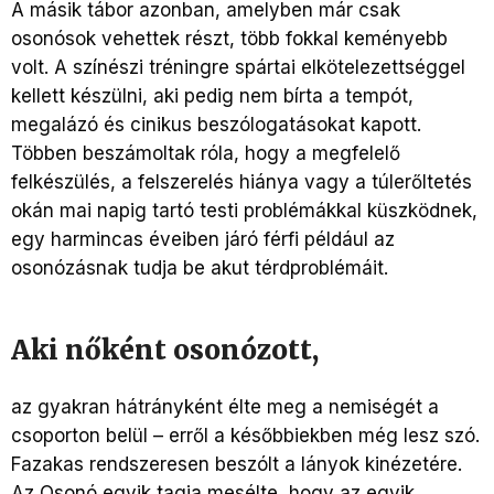
A másik tábor azonban, amelyben már csak
osonósok vehettek részt, több fokkal keményebb
volt. A színészi tréningre spártai elkötelezettséggel
kellett készülni, aki pedig nem bírta a tempót,
megalázó és cinikus beszólogatásokat kapott.
Többen beszámoltak róla, hogy a megfelelő
felkészülés, a felszerelés hiánya vagy a túlerőltetés
okán mai napig tartó testi problémákkal küszködnek,
egy harmincas éveiben járó férfi például az
osonózásnak tudja be akut térdproblémáit.
Aki nőként osonózott,
az gyakran hátrányként élte meg a nemiségét a
csoporton belül – erről a későbbiekben még lesz szó.
Fazakas rendszeresen beszólt a lányok kinézetére.
Az Osonó egyik tagja mesélte, hogy az egyik