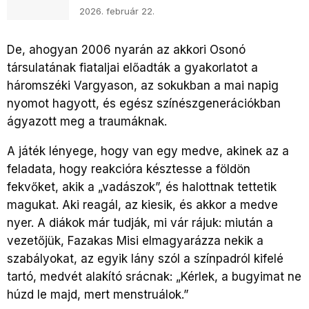
2026. február 22.
De, ahogyan 2006 nyarán az akkori Osonó
társulatának fiataljai előadták a gyakorlatot a
háromszéki Vargyason, az sokukban a mai napig
nyomot hagyott, és egész színészgenerációkban
ágyazott meg a traumáknak.
A játék lényege, hogy van egy medve, akinek az a
feladata, hogy reakcióra késztesse a földön
fekvőket, akik a „vadászok”, és halottnak tettetik
magukat. Aki reagál, az kiesik, és akkor a medve
nyer. A diákok már tudják, mi vár rájuk: miután a
vezetőjük, Fazakas Misi elmagyarázza nekik a
szabályokat, az egyik lány szól a színpadról kifelé
tartó, medvét alakító srácnak: „Kérlek, a bugyimat ne
húzd le majd, mert menstruálok.”