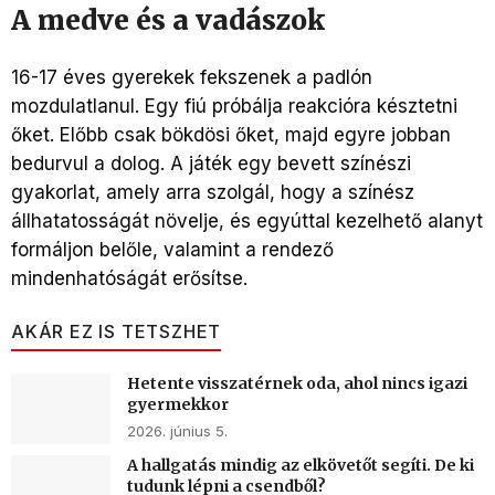
A medve és a vadászok
16-17 éves gyerekek fekszenek a padlón
mozdulatlanul. Egy fiú próbálja reakcióra késztetni
őket. Előbb csak bökdösi őket, majd egyre jobban
bedurvul a dolog. A játék egy bevett színészi
gyakorlat, amely arra szolgál, hogy a színész
állhatatosságát növelje, és egyúttal kezelhető alanyt
formáljon belőle, valamint a rendező
mindenhatóságát erősítse.
AKÁR EZ IS TETSZHET
Hetente visszatérnek oda, ahol nincs igazi
gyermekkor
2026. június 5.
A hallgatás mindig az elkövetőt segíti. De ki
tudunk lépni a csendből?