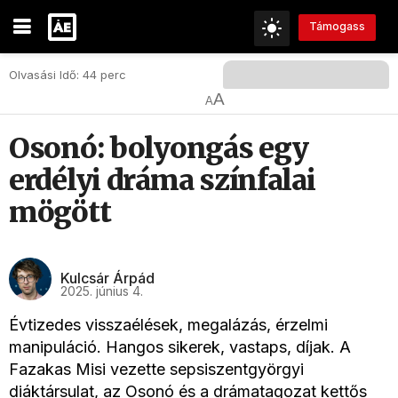
Támogass
Olvasási Idő: 44 perc
A
A
Osonó: bolyongás egy
erdélyi dráma színfalai
mögött
Kulcsár Árpád
2025. június 4.
Évtizedes visszaélések, megalázás, érzelmi
manipuláció. Hangos sikerek, vastaps, díjak. A
Fazakas Misi vezette sepsiszentgyörgyi
diáktársulat, az Osonó és a drámatagozat kettős