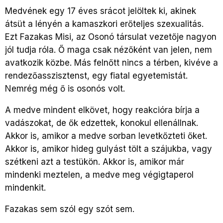
Medvének egy 17 éves srácot jelöltek ki, akinek
átsüt a lényén a kamaszkori erőteljes szexualitás.
Ezt Fazakas Misi, az Osonó társulat vezetője nagyon
jól tudja róla. Ő maga csak nézőként van jelen, nem
avatkozik közbe. Más felnőtt nincs a térben, kivéve a
rendezőasszisztenst, egy fiatal egyetemistát.
Nemrég még ő is osonós volt.
A medve mindent elkövet, hogy reakcióra bírja a
vadászokat, de ők edzettek, konokul ellenállnak.
Akkor is, amikor a medve sorban levetkőzteti őket.
Akkor is, amikor hideg gulyást tölt a szájukba, vagy
szétkeni azt a testükön. Akkor is, amikor már
mindenki meztelen, a medve meg végigtaperol
mindenkit.
Fazakas sem szól egy szót sem.